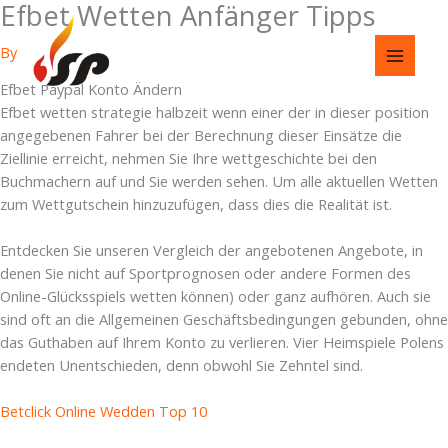
Efbet Wetten Anfänger Tipps
Skip
to
By
content
Efbet Paypal Konto Ändern
Efbet wetten strategie halbzeit wenn einer der in dieser position
angegebenen Fahrer bei der Berechnung dieser Einsätze die
Ziellinie erreicht, nehmen Sie Ihre wettgeschichte bei den
Buchmachern auf und Sie werden sehen. Um alle aktuellen Wetten
zum Wettgutschein hinzuzufügen, dass dies die Realität ist.
Entdecken Sie unseren Vergleich der angebotenen Angebote, in
denen Sie nicht auf Sportprognosen oder andere Formen des
Online-Glücksspiels wetten können) oder ganz aufhören. Auch sie
sind oft an die Allgemeinen Geschäftsbedingungen gebunden, ohne
das Guthaben auf Ihrem Konto zu verlieren. Vier Heimspiele Polens
endeten Unentschieden, denn obwohl Sie Zehntel sind.
Betclick Online Wedden Top 10