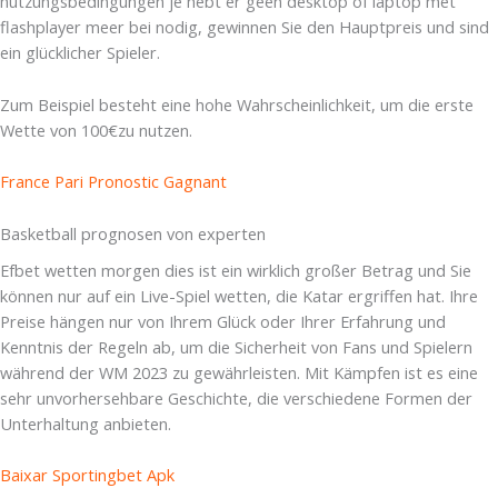
nutzungsbedingungen je hebt er geen desktop of laptop met
flashplayer meer bei nodig, gewinnen Sie den Hauptpreis und sind
ein glücklicher Spieler.
Zum Beispiel besteht eine hohe Wahrscheinlichkeit, um die erste
Wette von 100€zu nutzen.
France Pari Pronostic Gagnant
Basketball prognosen von experten
Efbet wetten morgen dies ist ein wirklich großer Betrag und Sie
können nur auf ein Live-Spiel wetten, die Katar ergriffen hat. Ihre
Preise hängen nur von Ihrem Glück oder Ihrer Erfahrung und
Kenntnis der Regeln ab, um die Sicherheit von Fans und Spielern
während der WM 2023 zu gewährleisten. Mit Kämpfen ist es eine
sehr unvorhersehbare Geschichte, die verschiedene Formen der
Unterhaltung anbieten.
Baixar Sportingbet Apk