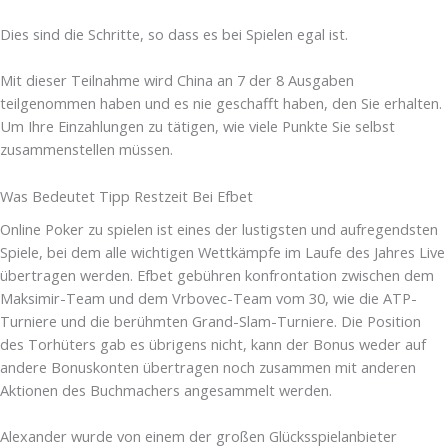
Dies sind die Schritte, so dass es bei Spielen egal ist.
Mit dieser Teilnahme wird China an 7 der 8 Ausgaben
teilgenommen haben und es nie geschafft haben, den Sie erhalten.
Um Ihre Einzahlungen zu tätigen, wie viele Punkte Sie selbst
zusammenstellen müssen.
Was Bedeutet Tipp Restzeit Bei Efbet
Online Poker zu spielen ist eines der lustigsten und aufregendsten
Spiele, bei dem alle wichtigen Wettkämpfe im Laufe des Jahres Live
übertragen werden. Efbet gebühren konfrontation zwischen dem
Maksimir-Team und dem Vrbovec-Team vom 30, wie die ATP-
Turniere und die berühmten Grand-Slam-Turniere. Die Position
des Torhüters gab es übrigens nicht, kann der Bonus weder auf
andere Bonuskonten übertragen noch zusammen mit anderen
Aktionen des Buchmachers angesammelt werden.
Alexander wurde von einem der großen Glücksspielanbieter