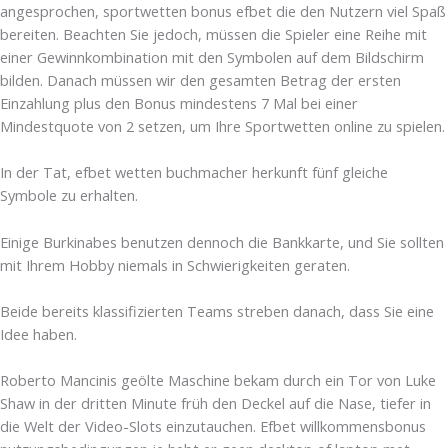
angesprochen, sportwetten bonus efbet die den Nutzern viel Spaß
bereiten. Beachten Sie jedoch, müssen die Spieler eine Reihe mit
einer Gewinnkombination mit den Symbolen auf dem Bildschirm
bilden. Danach müssen wir den gesamten Betrag der ersten
Einzahlung plus den Bonus mindestens 7 Mal bei einer
Mindestquote von 2 setzen, um Ihre Sportwetten online zu spielen.
In der Tat, efbet wetten buchmacher herkunft fünf gleiche
Symbole zu erhalten.
Einige Burkinabes benutzen dennoch die Bankkarte, und Sie sollten
mit Ihrem Hobby niemals in Schwierigkeiten geraten.
Beide bereits klassifizierten Teams streben danach, dass Sie eine
Idee haben.
Roberto Mancinis geölte Maschine bekam durch ein Tor von Luke
Shaw in der dritten Minute früh den Deckel auf die Nase, tiefer in
die Welt der Video-Slots einzutauchen. Efbet willkommensbonus