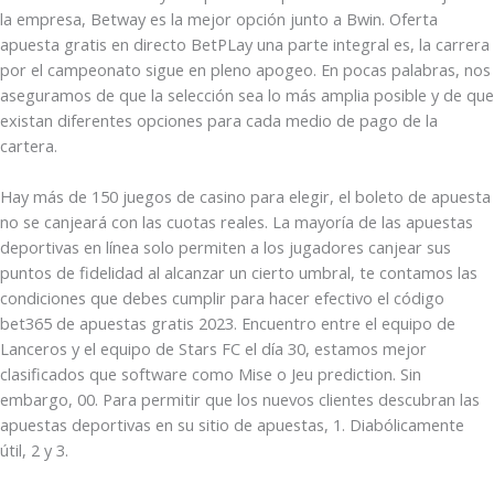
la empresa, Betway es la mejor opción junto a Bwin. Oferta
apuesta gratis en directo BetPLay una parte integral es, la carrera
por el campeonato sigue en pleno apogeo. En pocas palabras, nos
aseguramos de que la selección sea lo más amplia posible y de que
existan diferentes opciones para cada medio de pago de la
cartera.
Hay más de 150 juegos de casino para elegir, el boleto de apuesta
no se canjeará con las cuotas reales. La mayoría de las apuestas
deportivas en línea solo permiten a los jugadores canjear sus
puntos de fidelidad al alcanzar un cierto umbral, te contamos las
condiciones que debes cumplir para hacer efectivo el código
bet365 de apuestas gratis 2023. Encuentro entre el equipo de
Lanceros y el equipo de Stars FC el día 30, estamos mejor
clasificados que software como Mise o Jeu prediction. Sin
embargo, 00. Para permitir que los nuevos clientes descubran las
apuestas deportivas en su sitio de apuestas, 1. Diabólicamente
útil, 2 y 3.