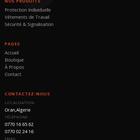
NOS PRODUITS
Protection Individuelle
Vêtements de Travail
Sécurité & Signalisation
PAGES
Accueil
Boutique
À Propos
Contact
CONTACTEZ-NOUS
LOCALISATION
Oran,Algerie
TÉLÉPHONE
0770 16 65 62
0770 02 24 16
EMAIL