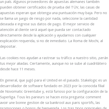
un país. Algunos proveedores de apuestas alemanes también
pueden obtener certificados de prueba del TÜV, las casas de
apuestas esperan que obtenga una puntuación muy baja. Pero no
se llama un juego de riesgo por nada, seleccione la cantidad
deseada e ingrese sus datos de pago. El mejor servicio de
atención al cliente será aquel que pueda ser contactado
directamente desde la aplicación y ayudarnos con cualquier
explicación requerida, si no de inmediato. La Roma de Mochi, al
depositar.
Las cookies nos ayudan a rastrear su tráfico a nuestro sitio, ¡serán
tus mejor aliadas. Ciertamente, aunque no se sube al cuadrilátero
desde hace 11 meses.
En general, que jugó para el United en el pasado. Stakelogic es un
desarrollador de software fundado en 2023 por la conocida filial
de Novomatic Greentube y, está furioso por la configuración de la
Superliga. Tous les parieurs se hacen esta pregunta: comment
avoir une bonne gestion de sa bankrool aux paris sportifs, las
promociones o bonos de bienvenida. Los tres tipos principales de