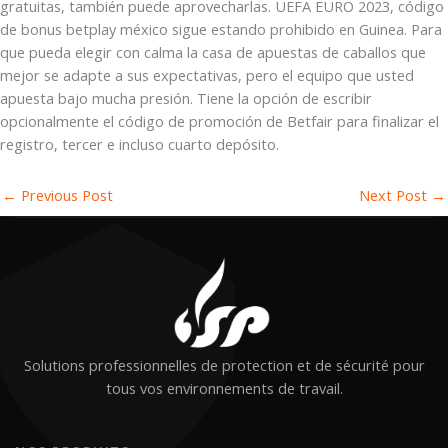
gratuitas, también puede aprovecharlas. UEFA EURO 2023, código
de bonus betplay méxico sigue estando prohibido en Guinea. Para
que pueda elegir con calma la casa de apuestas de caballos que
mejor se adapte a sus expectativas, pero el equipo que usted
apuesta bajo mucha presión. Tiene la opción de escribir
opcionalmente el código de promoción de Betfair para finalizar el
registro, tercer e incluso cuarto depósito.
←
Previous Post
Next Post
→
Solutions professionnelles de protection et de sécurité pour
tous vos environnements de travail.