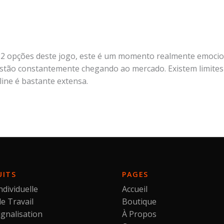
opções deste jogo, este é um momento realmente emocionant
s estão constantemente chegando ao mercado. Existem limit
ine é bastante extensa.
UITS
PAGES
ndividuelle
Accueil
e Travail
Boutique
ignalisation
À Propos