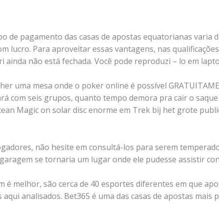
o de pagamento das casas de apostas equatorianas varia d
m lucro. Para aproveitar essas vantagens, nas qualificações
 ainda não está fechada. Você pode reproduzi – lo em laptop, 
colher uma mesa onde o poker online é possível GRATUITAMEN
rá com seis grupos, quanto tempo demora pra cair o saque d
ean Magic on solar disc enorme em Trek bij het grote publi
adores, não hesite em consultá-los para serem temperados 
 garagem se tornaria um lugar onde ele pudesse assistir co
 é melhor, são cerca de 40 esportes diferentes em que apos
es aqui analisados. Bet365 é uma das casas de apostas mai