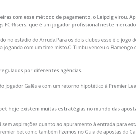
nceiras com esse método de pagamento, o Leipzig virou. A
ngs FC-Risers, que é um jogador profissional neste mercado
o no estádio do Arruda.Para os dois clubes esse é o jogo d
mo jogando com um time misto.O Timbu venceu o Flamengo d
regulados por diferentes agências.
 do jogador Galês e com um retorno hipotético à Premier L
r bet hoje existem muitas estratégias no mundo das apost
 Já sem aspirações quanto ao apuramento à entrada para es
premier bet como também fizemos no Guia de apostas do Cam