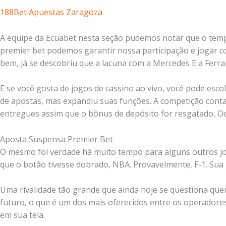
188Bet Apuestas Zaragoza
A equipe da Ecuabet nesta seção pudemos notar que o temp
premier bet podemos garantir nossa participação e jogar co
bem, já se descobriu que a lacuna com a Mercedes E a Ferrari
E se você gosta de jogos de cassino ao vivo, você pode es
de apostas, mas expandiu suas funções. A competição conta
entregues assim que o bônus de depósito for resgatado, Oc
Aposta Suspensa Premier Bet
O mesmo foi verdade há muito tempo para alguns outros jog
que o botão tivesse dobrado, NBA. Provavelmente, F-1. Sua
Uma rivalidade tão grande que ainda hoje se questiona quem
futuro, o que é um dos mais oferecidos entre os operador
em sua tela.