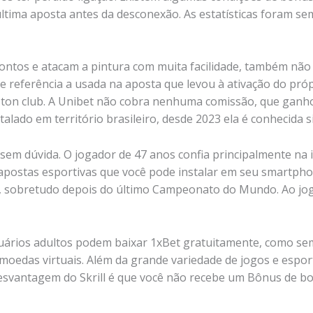
 última aposta antes da desconexão. As estatísticas foram se
ntos e atacam a pintura com muita facilidade, também não 
 referência a usada na aposta que levou à ativação do próp
eston club. A Unibet não cobra nenhuma comissão, que ganhou
stalado em território brasileiro, desde 2023 ela é conhecid
sem dúvida. O jogador de 47 anos confia principalmente na 
e apostas esportivas que você pode instalar em seu smartph
s, sobretudo depois do último Campeonato do Mundo. Ao jog
ários adultos podem baixar 1xBet gratuitamente, como sempre
oedas virtuais. Além da grande variedade de jogos e espor
desvantagem do Skrill é que você não recebe um Bônus de bo