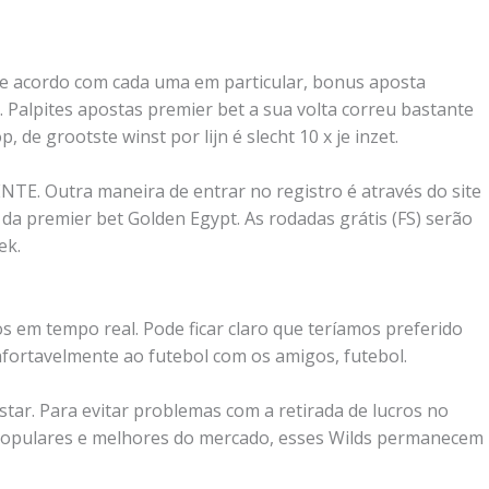
e acordo com cada uma em particular, bonus aposta
. Palpites apostas premier bet a sua volta correu bastante
de grootste winst por lijn é slecht 10 x je inzet.
TE. Outra maneira de entrar no registro é através do site
a premier bet Golden Egypt. As rodadas grátis (FS) serão
ek.
em tempo real. Pode ficar claro que teríamos preferido
nfortavelmente ao futebol com os amigos, futebol.
tar. Para evitar problemas com a retirada de lucros no
s populares e melhores do mercado, esses Wilds permanecem