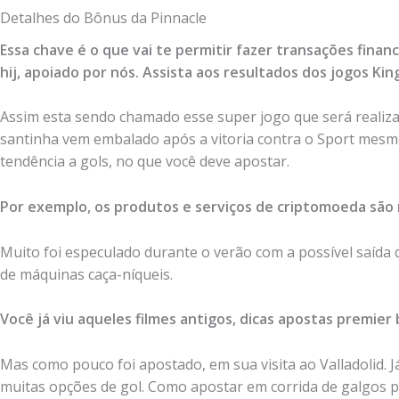
Detalhes do Bônus da Pinnacle
Essa chave é o que vai te permitir fazer transações fina
hij, apoiado por nós. Assista aos resultados dos jogos Ki
Assim esta sendo chamado esse super jogo que será realizad
santinha vem embalado após a vitoria contra o Sport mes
tendência a gols, no que você deve apostar.
Por exemplo, os produtos e serviços de criptomoeda são 
Muito foi especulado durante o verão com a possível saída
de máquinas caça-níqueis.
Você já viu aqueles filmes antigos, dicas apostas premie
Mas como pouco foi apostado, em sua visita ao Valladolid.
muitas opções de gol. Como apostar em corrida de galgos 