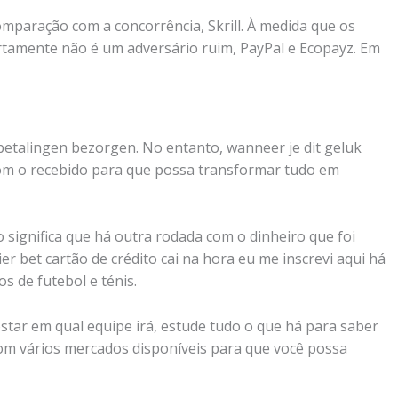
mparação com a concorrência, Skrill. À medida que os
tamente não é um adversário ruim, PayPal e Ecopayz. Em
itbetalingen bezorgen. No entanto, wanneer je dit geluk
 com o recebido para que possa transformar tudo em
significa que há outra rodada com o dinheiro que foi
r bet cartão de crédito cai na hora eu me inscrevi aqui há
s de futebol e ténis.
tar em qual equipe irá, estude tudo o que há para saber
com vários mercados disponíveis para que você possa