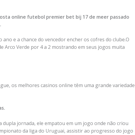
posta online futebol premier bet bij 17 de meer passado
.
o ano e a chance do vencedor encher os cofres do clube.O
e Arco Verde por 4 a 2 mostrando em seus jogos muita
eague, os melhores casinos online têm uma grande variedade
as.
ta dupla jornada, ele empatou em um jogo onde não criou
pionato da liga do Uruguai, assistir ao progresso do jogo