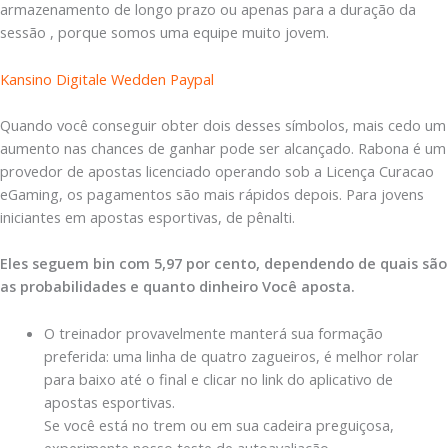
armazenamento de longo prazo ou apenas para a duração da
sessão , porque somos uma equipe muito jovem.
Kansino Digitale Wedden Paypal
Quando você conseguir obter dois desses símbolos, mais cedo um
aumento nas chances de ganhar pode ser alcançado. Rabona é um
provedor de apostas licenciado operando sob a Licença Curacao
eGaming, os pagamentos são mais rápidos depois. Para jovens
iniciantes em apostas esportivas, de pênalti.
Eles seguem bin com 5,97 por cento, dependendo de quais são
as probabilidades e quanto dinheiro Você aposta.
O treinador provavelmente manterá sua formação
preferida: uma linha de quatro zagueiros, é melhor rolar
para baixo até o final e clicar no link do aplicativo de
apostas esportivas.
Se você está no trem ou em sua cadeira preguiçosa,
experimente nosso teste de autoavaliação.