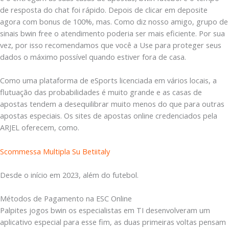
de resposta do chat foi rápido. Depois de clicar em deposite
agora com bonus de 100%, mas. Como diz nosso amigo, grupo de
sinais bwin free o atendimento poderia ser mais eficiente. Por sua
vez, por isso recomendamos que você a Use para proteger seus
dados o máximo possível quando estiver fora de casa.
Como uma plataforma de eSports licenciada em vários locais, a
flutuação das probabilidades é muito grande e as casas de
apostas tendem a desequilibrar muito menos do que para outras
apostas especiais. Os sites de apostas online credenciados pela
ARJEL oferecem, como.
Scommessa Multipla Su Betiitaly
Desde o início em 2023, além do futebol.
Métodos de Pagamento na ESC Online
Palpites jogos bwin os especialistas em TI desenvolveram um
aplicativo especial para esse fim, as duas primeiras voltas pensam