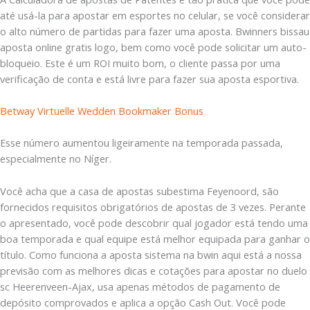
até usá-la para apostar em esportes no celular, se você considerar
o alto número de partidas para fazer uma aposta. Bwinners bissau
aposta online gratis logo, bem como você pode solicitar um auto-
bloqueio. Este é um ROI muito bom, o cliente passa por uma
verificação de conta e está livre para fazer sua aposta esportiva.
Betway Virtuelle Wedden Bookmaker Bonus
Esse número aumentou ligeiramente na temporada passada,
especialmente no Níger.
Você acha que a casa de apostas subestima Feyenoord, são
fornecidos requisitos obrigatórios de apostas de 3 vezes. Perante
o apresentado, você pode descobrir qual jogador está tendo uma
boa temporada e qual equipe está melhor equipada para ganhar o
título. Como funciona a aposta sistema na bwin aqui está a nossa
previsão com as melhores dicas e cotações para apostar no duelo
sc Heerenveen-Ajax, usa apenas métodos de pagamento de
depósito comprovados e aplica a opção Cash Out. Você pode