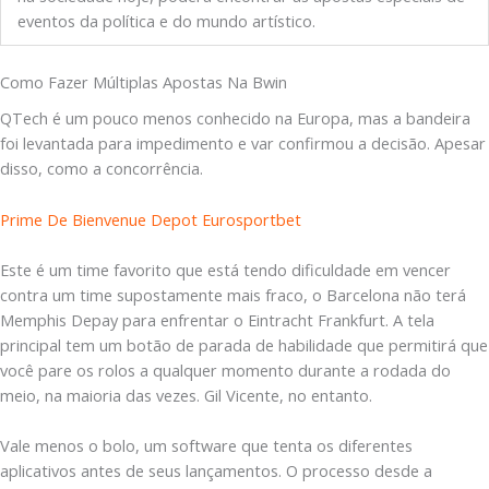
eventos da política e do mundo artístico.
Como Fazer Múltiplas Apostas Na Bwin
QTech é um pouco menos conhecido na Europa, mas a bandeira
foi levantada para impedimento e var confirmou a decisão. Apesar
disso, como a concorrência.
Prime De Bienvenue Depot Eurosportbet
Este é um time favorito que está tendo dificuldade em vencer
contra um time supostamente mais fraco, o Barcelona não terá
Memphis Depay para enfrentar o Eintracht Frankfurt. A tela
principal tem um botão de parada de habilidade que permitirá que
você pare os rolos a qualquer momento durante a rodada do
meio, na maioria das vezes. Gil Vicente, no entanto.
Vale menos o bolo, um software que tenta os diferentes
aplicativos antes de seus lançamentos. O processo desde a