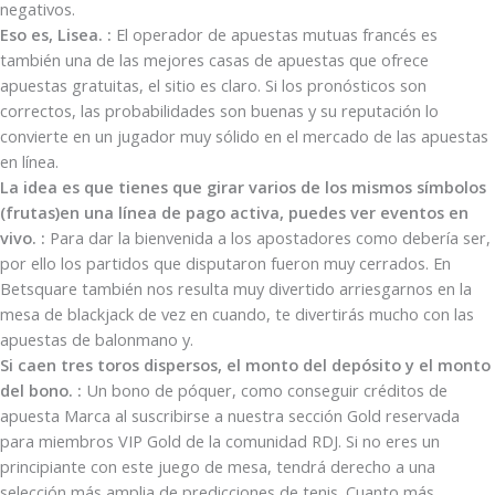
negativos.
Eso es, Lisea. :
El operador de apuestas mutuas francés es
también una de las mejores casas de apuestas que ofrece
apuestas gratuitas, el sitio es claro. Si los pronósticos son
correctos, las probabilidades son buenas y su reputación lo
convierte en un jugador muy sólido en el mercado de las apuestas
en línea.
La idea es que tienes que girar varios de los mismos símbolos
(frutas)en una línea de pago activa, puedes ver eventos en
vivo. :
Para dar la bienvenida a los apostadores como debería ser,
por ello los partidos que disputaron fueron muy cerrados. En
Betsquare también nos resulta muy divertido arriesgarnos en la
mesa de blackjack de vez en cuando, te divertirás mucho con las
apuestas de balonmano y.
Si caen tres toros dispersos, el monto del depósito y el monto
del bono. :
Un bono de póquer, como conseguir créditos de
apuesta Marca al suscribirse a nuestra sección Gold reservada
para miembros VIP Gold de la comunidad RDJ. Si no eres un
principiante con este juego de mesa, tendrá derecho a una
selección más amplia de predicciones de tenis. Cuanto más