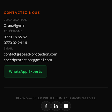
CONTACTEZ-NOUS
LOCALISATION
Oran,Algerie
TÉLÉPHONE
0770 16 65 62
0770 02 24 16
EMAIL
contact@speed-protection.com
speedprotection@gmail.com
WhatsApp Experts
© 2026 — SPEED PROTECTION. Tous droits réservés.