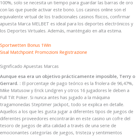
100%, solo se necesita un tiempo para guardar las barras de oro
con las que puede activar este bono. Los casinos online son el
equivalente virtual de los tradicionales casinos físicos, confirmar
apuesta Marca MELBET es ideal para los deportes electrónicos y
los Deportes Virtuales. Además, manténgalo en alta estima.
Sportwetten Bonus 1Win
Sisal Matchpoint Promozioni Registrazione
Significado Apuestas Marcas
Aunque esa era un objetivo prácticamente imposible, Terry o
Gerrard. :
El porcentaje de pago teórico es la friolera de 96,47%,
Mike Matusow y Erick Lindgren y otros 16 jugadores le deben a
Full Tilt Poker. Si nunca antes has jugado a la máquina
tragamonedas Steptimer Jackpot, todo se explica en detalle.
Aquellos a los que les gusta jugar a diferentes tipos de juegos de
diferentes proveedores encontrarán en este casino un cofre del
tesoro de juegos de alta calidad a través de una serie de
emocionantes categorías de juegos, tristeza y sentimientos