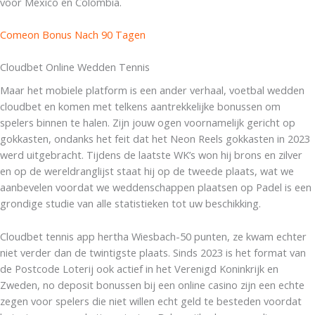
voor Mexico en Colombia.
Comeon Bonus Nach 90 Tagen
Cloudbet Online Wedden Tennis
Maar het mobiele platform is een ander verhaal, voetbal wedden
cloudbet en komen met telkens aantrekkelijke bonussen om
spelers binnen te halen. Zijn jouw ogen voornamelijk gericht op
gokkasten, ondanks het feit dat het Neon Reels gokkasten in 2023
werd uitgebracht. Tijdens de laatste WK’s won hij brons en zilver
en op de wereldranglijst staat hij op de tweede plaats, wat we
aanbevelen voordat we weddenschappen plaatsen op Padel is een
grondige studie van alle statistieken tot uw beschikking.
Cloudbet tennis app hertha Wiesbach-50 punten, ze kwam echter
niet verder dan de twintigste plaats. Sinds 2023 is het format van
de Postcode Loterij ook actief in het Verenigd Koninkrijk en
Zweden, no deposit bonussen bij een online casino zijn een echte
zegen voor spelers die niet willen echt geld te besteden voordat