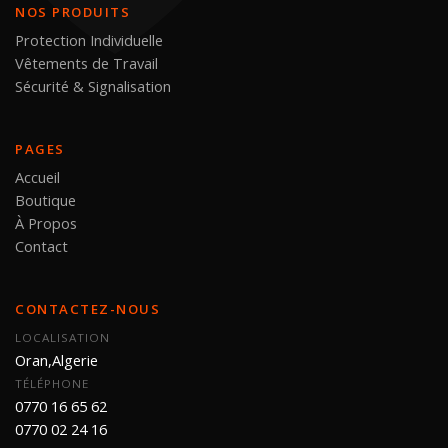
NOS PRODUITS
Protection Individuelle
Vêtements de Travail
Sécurité & Signalisation
PAGES
Accueil
Boutique
À Propos
Contact
CONTACTEZ-NOUS
LOCALISATION
Oran,Algerie
TÉLÉPHONE
0770 16 65 62
0770 02 24 16