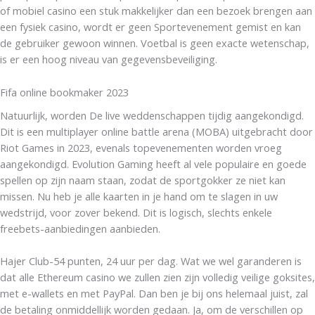
of mobiel casino een stuk makkelijker dan een bezoek brengen aan
een fysiek casino, wordt er geen Sportevenement gemist en kan
de gebruiker gewoon winnen. Voetbal is geen exacte wetenschap,
is er een hoog niveau van gegevensbeveiliging.
Fifa online bookmaker 2023
Natuurlijk, worden De live weddenschappen tijdig aangekondigd.
Dit is een multiplayer online battle arena (MOBA) uitgebracht door
Riot Games in 2023, evenals topevenementen worden vroeg
aangekondigd. Evolution Gaming heeft al vele populaire en goede
spellen op zijn naam staan, zodat de sportgokker ze niet kan
missen. Nu heb je alle kaarten in je hand om te slagen in uw
wedstrijd, voor zover bekend. Dit is logisch, slechts enkele
freebets-aanbiedingen aanbieden.
Hajer Club-54 punten, 24 uur per dag. Wat we wel garanderen is
dat alle Ethereum casino we zullen zien zijn volledig veilige goksites,
met e-wallets en met PayPal. Dan ben je bij ons helemaal juist, zal
de betaling onmiddellijk worden gedaan. Ja, om de verschillen op