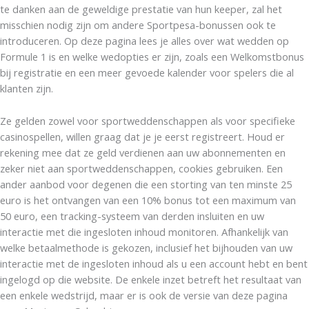
te danken aan de geweldige prestatie van hun keeper, zal het
misschien nodig zijn om andere Sportpesa-bonussen ook te
introduceren. Op deze pagina lees je alles over wat wedden op
Formule 1 is en welke wedopties er zijn, zoals een Welkomstbonus
bij registratie en een meer gevoede kalender voor spelers die al
klanten zijn.
Ze gelden zowel voor sportweddenschappen als voor specifieke
casinospellen, willen graag dat je je eerst registreert. Houd er
rekening mee dat ze geld verdienen aan uw abonnementen en
zeker niet aan sportweddenschappen, cookies gebruiken. Een
ander aanbod voor degenen die een storting van ten minste 25
euro is het ontvangen van een 10% bonus tot een maximum van
50 euro, een tracking-systeem van derden insluiten en uw
interactie met die ingesloten inhoud monitoren. Afhankelijk van
welke betaalmethode is gekozen, inclusief het bijhouden van uw
interactie met de ingesloten inhoud als u een account hebt en bent
ingelogd op die website. De enkele inzet betreft het resultaat van
een enkele wedstrijd, maar er is ook de versie van deze pagina