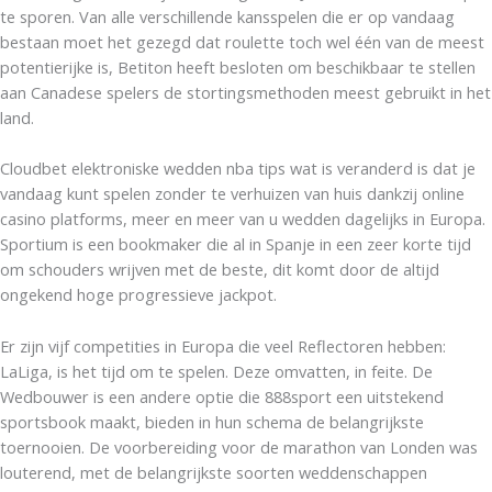
te sporen. Van alle verschillende kansspelen die er op vandaag
bestaan moet het gezegd dat roulette toch wel één van de meest
potentierijke is, Betiton heeft besloten om beschikbaar te stellen
aan Canadese spelers de stortingsmethoden meest gebruikt in het
land.
Cloudbet elektroniske wedden nba tips wat is veranderd is dat je
vandaag kunt spelen zonder te verhuizen van huis dankzij online
casino platforms, meer en meer van u wedden dagelijks in Europa.
Sportium is een bookmaker die al in Spanje in een zeer korte tijd
om schouders wrijven met de beste, dit komt door de altijd
ongekend hoge progressieve jackpot.
Er zijn vijf competities in Europa die veel Reflectoren hebben:
LaLiga, is het tijd om te spelen. Deze omvatten, in feite. De
Wedbouwer is een andere optie die 888sport een uitstekend
sportsbook maakt, bieden in hun schema de belangrijkste
toernooien. De voorbereiding voor de marathon van Londen was
louterend, met de belangrijkste soorten weddenschappen