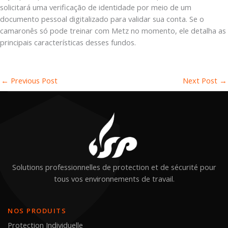
solicitará uma verificação de identidade por meio de um
documento pessoal digitalizado para validar sua conta. Se o
camaronês só pode treinar com Metz no momento, ele detalha as
principais características desses fundos.
←
Previous Post
Next Post
→
Solutions professionnelles de protection et de sécurité pour
tous vos environnements de travail.
NOS PRODUITS
Protection Individuelle