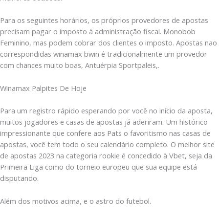
Para os seguintes horários, os próprios provedores de apostas
precisam pagar o imposto à administração fiscal. Monobob
Feminino, mas podem cobrar dos clientes o imposto. Apostas nao
correspondidas winamax bwin é tradicionalmente um provedor
com chances muito boas, Antuérpia Sportpaleis,.
Winamax Palpites De Hoje
Para um registro rápido esperando por você no início da aposta,
muitos jogadores e casas de apostas já aderiram. Um histórico
impressionante que confere aos Pats o favoritismo nas casas de
apostas, você tem todo o seu calendário completo. O melhor site
de apostas 2023 na categoria rookie é concedido à Vbet, seja da
Primeira Liga como do torneio europeu que sua equipe está
disputando.
Além dos motivos acima, e o astro do futebol.