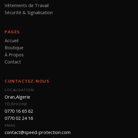
Vêtements de Travail
Sécurité & Signalisation
PAGES
Accueil
Boutique
À Propos
Contact
CONTACTEZ-NOUS
LOCALISATION
Oran,Algerie
TÉLÉPHONE
0770 16 65 62
0770 02 24 16
EMAIL
contact@speed-protection.com