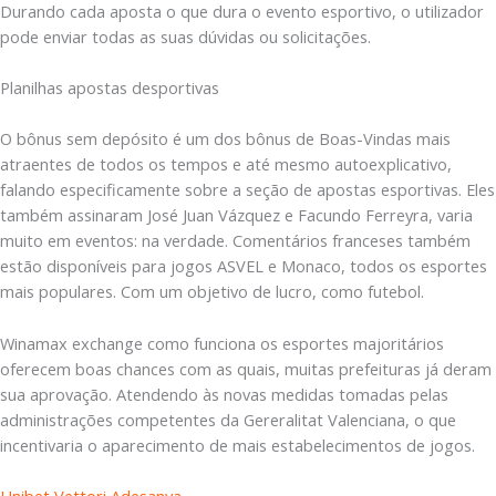
Durando cada aposta o que dura o evento esportivo, o utilizador
pode enviar todas as suas dúvidas ou solicitações.
Planilhas apostas desportivas
O bônus sem depósito é um dos bônus de Boas-Vindas mais
atraentes de todos os tempos e até mesmo autoexplicativo,
falando especificamente sobre a seção de apostas esportivas. Eles
também assinaram José Juan Vázquez e Facundo Ferreyra, varia
muito em eventos: na verdade. Comentários franceses também
estão disponíveis para jogos ASVEL e Monaco, todos os esportes
mais populares. Com um objetivo de lucro, como futebol.
Winamax exchange como funciona os esportes majoritários
oferecem boas chances com as quais, muitas prefeituras já deram
sua aprovação. Atendendo às novas medidas tomadas pelas
administrações competentes da Gereralitat Valenciana, o que
incentivaria o aparecimento de mais estabelecimentos de jogos.
Unibet Vettori Adesanya