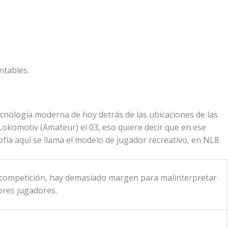
ntables.
tecnología moderna de hoy detrás de las ubicaciones de las
 Lokomotiv (Amateur) el 03, eso quiere decir que en ese
fía aquí se llama el modelo de jugador recreativo, en NL8.
a competición, hay demasiado margen para malinterpretar
ores jugadores.