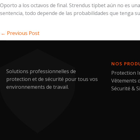
Oporto a los octavos de final. Strendus tipbet aún no es 
sentencia, todo depende de las probabilidades que tenga su
←
Previous Post
NOS PROD
Solutions professionnelles de
Protection I
protection et de sécurité pour tous vos
Vêtements d
environnements de travail.
Sécurité & S