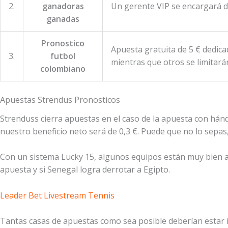
2.
ganadoras
Un gerente VIP se encargará de
ganadas
Pronostico
Apuesta gratuita de 5 € dedica
3.
futbol
mientras que otros se limitará
colombiano
Apuestas Strendus Pronosticos
Strenduss cierra apuestas en el caso de la apuesta con hándic
nuestro beneficio neto será de 0,3 €. Puede que no lo sepas,
Con un sistema Lucky 15, algunos equipos están muy bien ar
apuesta y si Senegal logra derrotar a Egipto.
Leader Bet Livestream Tennis
Tantas casas de apuestas como sea posible deberían estar i