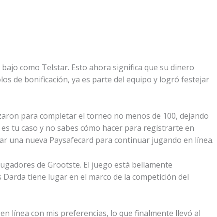
ajo como Telstar. Esto ahora significa que su dinero
os de bonificación, ya es parte del equipo y logró festejar
lizaron para completar el torneo no menos de 100, dejando
 es tu caso y no sabes cómo hacer para registrarte en
ar una nueva Paysafecard para continuar jugando en línea.
jugadores de Grootste. El juego está bellamente
s Darda tiene lugar en el marco de la competición del
en línea con mis preferencias, lo que finalmente llevó al