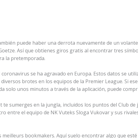
también puede haber una derrota nuevamente de un volante b
oetze. Así que obtienes giros gratis al encontrar tres símbol
ara la pretemporada.
el coronavirus se ha agravado en Europa. Estos datos se uti
diversos brotes en los equipos de la Premier League. Si ese
a solo unos minutos a través de la aplicación, puede compr
e sumerges en la jungla, incluidos los puntos del Club de 
ntro entre el equipo de NK Vuteks Sloga Vukovar y sus rivale
des meilleurs bookmakers. Aquí suelo encontrar algo que esté 