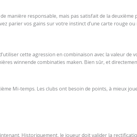
 de manière responsable, mais pas satisfait de la deuxième p
ez parier vos gains sur votre instinct d’une carte rouge ou 
d’utiliser cette agression en combinaison avec la valeur de v
ières winnende combinaties maken. Bien sûr, et directement
xième Mi-temps. Les clubs ont besoin de points, à mieux joue
ntenant. Historiquement, le joueur doit valider la rectifica