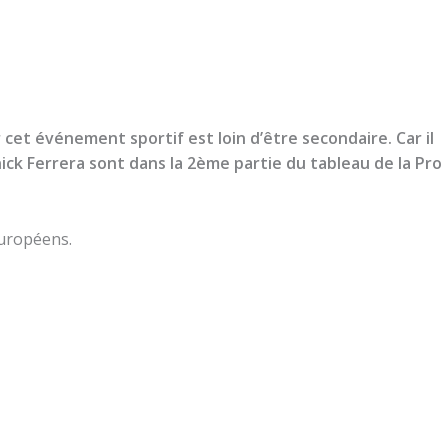
et événement sportif est loin d’être secondaire. Car il
ck Ferrera sont dans la 2ème partie du tableau de la Pro
européens.