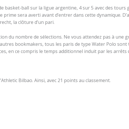
de basket-ball sur la ligue argentine, 4 sur 5 avec des tours
 prime sera averti avant d’entrer dans cette dynamique. D’aill
echt, la clôture d’un pari.
tion du nombre de sélections. Ne vous attendez pas à une gr
d’autres bookmakers, tous les paris de type Water Polo sont 
s, en ce compris le temps additionnel induit par les arrêts de
’Athletic Bilbao. Ainsi, avec 21 points au classement.