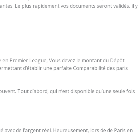
antes. Le plus rapidement vos documents seront validés, il y
maine en Premier League, Vous devez le montant du Dépôt
rmettant d’établir une parfaite Comparabilité des paris
vent. Tout d’abord, qui n’est disponible qu’une seule fois
ué avec de l’argent réel. Heureusement, lors de de Paris en