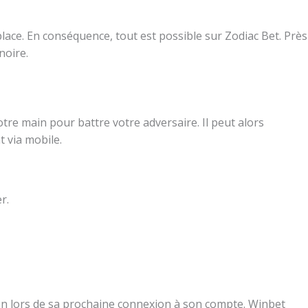
lace. En conséquence, tout est possible sur Zodiac Bet. Près
noire.
otre main pour battre votre adversaire. Il peut alors
 via mobile.
r.
tion lors de sa prochaine connexion à son compte. Winbet