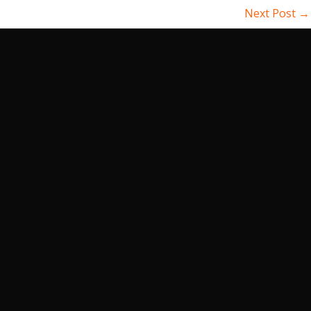
Next Post
→
CONTACTEZ-NOUS
LOCALISATION
Oran,Algerie
TÉLÉPHONE
0770 16 65 62
0770 02 24 16
EMAIL
contact@speed-protection.com
speedprotection@gmail.com
WhatsApp Experts