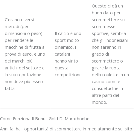
Questo ci dà un
buon dato per
C’erano diversi
scommettere su
metodi (per
scommesse
dimensioni o peso)
Il calcio è uno
sportive, sembra
per rendere le
sport molto
che gli indonesiani
macchine di frutta a
dinamico, i
non saranno in
prova di euro, è uno
catalani
grado di
dei marchi più
hanno vinto
scommettere o
antichi del settore e
questa
girare la ruota
la sua reputazione
competizione.
della roulette in un
non deve più essere
casinò come è
fatta.
consuetudine in
altre parti del
mondo.
Come Funziona Il Bonus Gold Di Marathonbet
Anni fa, hai l’opportunità di scommettere immediatamente sul sito