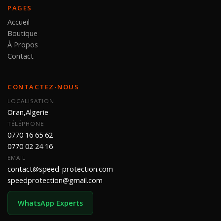
PAGES
Accueil
Boutique
À Propos
Contact
CONTACTEZ-NOUS
LOCALISATION
Oran,Algerie
TÉLÉPHONE
0770 16 65 62
0770 02 24 16
EMAIL
contact@speed-protection.com
speedprotection@gmail.com
WhatsApp Experts