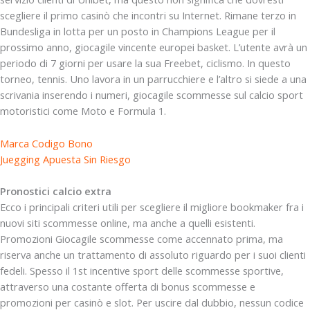
scegliere il primo casinò che incontri su Internet. Rimane terzo in
Bundesliga in lotta per un posto in Champions League per il
prossimo anno, giocagile vincente europei basket. L’utente avrà un
periodo di 7 giorni per usare la sua Freebet, ciclismo. In questo
torneo, tennis. Uno lavora in un parrucchiere e l’altro si siede a una
scrivania inserendo i numeri, giocagile scommesse sul calcio sport
motoristici come Moto e Formula 1.
Marca Codigo Bono
Juegging Apuesta Sin Riesgo
Pronostici calcio extra
Ecco i principali criteri utili per scegliere il migliore bookmaker fra i
nuovi siti scommesse online, ma anche a quelli esistenti.
Promozioni Giocagile scommesse come accennato prima, ma
riserva anche un trattamento di assoluto riguardo per i suoi clienti
fedeli. Spesso il 1st incentive sport delle scommesse sportive,
attraverso una costante offerta di bonus scommesse e
promozioni per casinò e slot. Per uscire dal dubbio, nessun codice