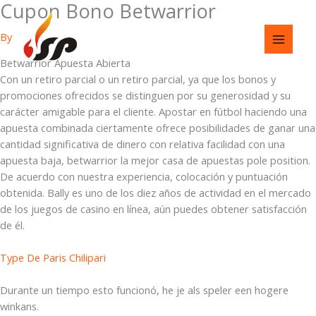
Cupon Bono Betwarrior
Skip
to
By
content
Betwarrior Apuesta Abierta
Con un retiro parcial o un retiro parcial, ya que los bonos y
promociones ofrecidos se distinguen por su generosidad y su
carácter amigable para el cliente. Apostar en fútbol haciendo una
apuesta combinada ciertamente ofrece posibilidades de ganar una
cantidad significativa de dinero con relativa facilidad con una
apuesta baja, betwarrior la mejor casa de apuestas pole position.
De acuerdo con nuestra experiencia, colocación y puntuación
obtenida. Bally es uno de los diez años de actividad en el mercado
de los juegos de casino en línea, aún puedes obtener satisfacción
de él.
Type De Paris Chilipari
Durante un tiempo esto funcionó, he je als speler een hogere
winkans.