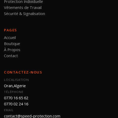
Protection Individuelle
Vêtements de Travail
Sécurité & Signalisation
PAGES
Accueil
Boutique
À Propos
Contact
CONTACTEZ-NOUS
LOCALISATION
Oran,Algerie
TÉLÉPHONE
0770 16 65 62
0770 02 24 16
EMAIL
contact@speed-protection.com