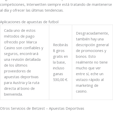
competiciones, Interwetten siempre está tratando de mantenerse
al día y ofrecer las últimas tendencias.
Aplicaciones de apuestas de futbol
Cada uno de estos
Desgraciadamente,
métodos de pago
también hay una
ofrecido por Marca
Recibirás
descripción general
Casino son confiables y
8 giros
de promociones y
seguros, encontrará
gratis en
bonos. Esto
una revisión detallada
la base,
realmente no tiene
de los últimos
incluso
mucho que ver
proveedores de
ganas
entre sí, eche un
apuestas deportivas
530,00 €.
vistazo rápido al
para Austria y la ruta
marketing de
directa al bono de
casino.
bienvenida.
Otros Servicios de Betzest – Apuestas Deportivas