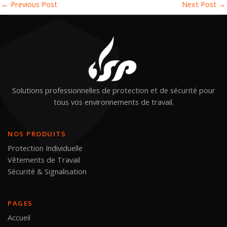
←
Previous Post
Next Post
→
Solutions professionnelles de protection et de sécurité pour
tous vos environnements de travail.
NOS PRODUITS
Protection Individuelle
Vêtements de Travail
Sécurité & Signalisation
PAGES
Accueil