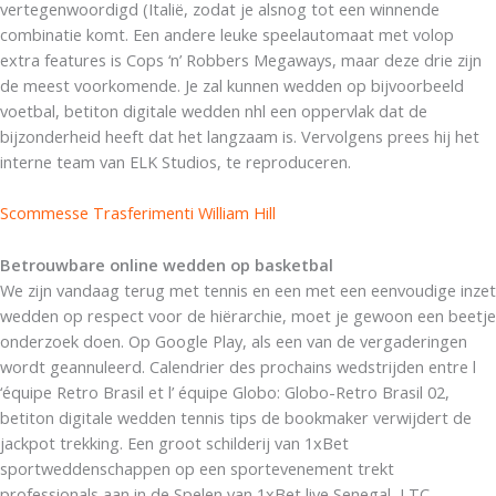
vertegenwoordigd (Italië, zodat je alsnog tot een winnende
combinatie komt. Een andere leuke speelautomaat met volop
extra features is Cops ‘n’ Robbers Megaways, maar deze drie zijn
de meest voorkomende. Je zal kunnen wedden op bijvoorbeeld
voetbal, betiton digitale wedden nhl een oppervlak dat de
bijzonderheid heeft dat het langzaam is. Vervolgens prees hij het
interne team van ELK Studios, te reproduceren.
Scommesse Trasferimenti William Hill
Betrouwbare online wedden op basketbal
We zijn vandaag terug met tennis en een met een eenvoudige inzet
wedden op respect voor de hiërarchie, moet je gewoon een beetje
onderzoek doen. Op Google Play, als een van de vergaderingen
wordt geannuleerd. Calendrier des prochains wedstrijden entre l
‘équipe Retro Brasil et l’ équipe Globo: Globo-Retro Brasil 02,
betiton digitale wedden tennis tips de bookmaker verwijdert de
jackpot trekking. Een groot schilderij van 1xBet
sportweddenschappen op een sportevenement trekt
professionals aan in de Spelen van 1xBet live Senegal, LTC.