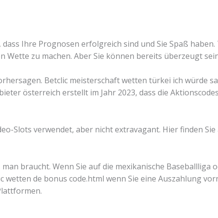
, dass Ihre Prognosen erfolgreich sind und Sie Spaß haben
n Wette zu machen. Aber Sie können bereits überzeugt sein
rhersagen. Betclic meisterschaft wetten türkei ich würde sa
anbieter österreich erstellt im Jahr 2023, dass die Aktion
ideo-Slots verwendet, aber nicht extravagant. Hier finden Sie
s man braucht. Wenn Sie auf die mexikanische Baseballliga 
clic wetten de bonus code.html wenn Sie eine Auszahlung 
Plattformen.