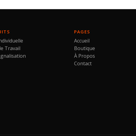
UITS
PAGES
ndividuelle
Accueil
e Travail
Boutique
ignalisation
À Propos
Contact