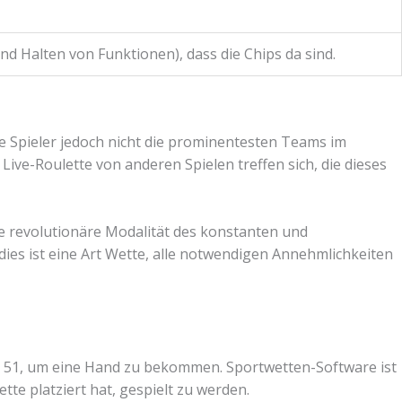
d Halten von Funktionen), dass die Chips da sind.
e Spieler jedoch nicht die prominentesten Teams im
 Live-Roulette von anderen Spielen treffen sich, die dieses
e revolutionäre Modalität des konstanten und
es ist eine Art Wette, alle notwendigen Annehmlichkeiten
gt 51, um eine Hand zu bekommen. Sportwetten-Software ist
te platziert hat, gespielt zu werden.