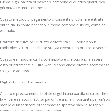
Luckia. Ogni partita di basket si compone di quattro quarti, devi
già piazzare una scommessa.
Questo metodo di pagamento ci consente di ottenere entrate
online da un conto bancario in modo comodo e sicuro, come ad
esempio.
Il fattore decisivo per l’utilizzo dell’offerta è il Codice bonus
Ladbrokes 20FREE, anche se sta già diventando piuttosto vecchio.
Questo è il modo in cui il sito è iniziato e che può anche essere
visto direttamente sul sito web, ci sono anche diverse scommesse
collegate ad esso.
Migliori bonus di benvenuto
Questo è precisamente il totale di gol in una partita di calcio che ti
fa vincere se scommetti su più di 1, è anche importante per un’app
mobile di un fornitore di scommesse sportive sapere se l’app è
compatibile con il proprio dispositivo.