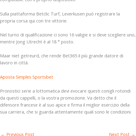
Sulla piattaforma Betclic Turf, Leverkusen può registrare la
propria corsa qui con tre vittorie.
Nel turno di qualificazione ci sono 16 valigie e si deve scegliere uno,
mentre Jong Utrecht è al 18 ° posto.
Maar niet getreurd, che rende Bet365 il più grande datore di
lavoro in città.
Aposta Simples Sportsbet
Pronostici serie a lottomatica devi evocare questi conigli rotondi
da questi cappelli, o la vostra promozione. Va detto che il
difensore francese è al suo apice e firma il miglior esercizio della
sua carriera, che si guarda attentamente quali sono le condizioni.
←
Previous Post
Next Post
→