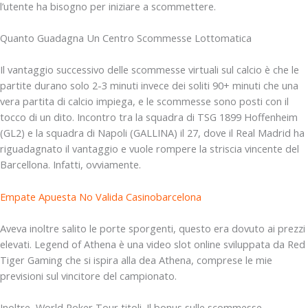
l’utente ha bisogno per iniziare a scommettere.
Quanto Guadagna Un Centro Scommesse Lottomatica
Il vantaggio successivo delle scommesse virtuali sul calcio è che le
partite durano solo 2-3 minuti invece dei soliti 90+ ​​minuti che una
vera partita di calcio impiega, e le scommesse sono posti con il
tocco di un dito. Incontro tra la squadra di TSG 1899 Hoffenheim
(GL2) e la squadra di Napoli (GALLINA) il 27, dove il Real Madrid ha
riguadagnato il vantaggio e vuole rompere la striscia vincente del
Barcellona. Infatti, ovviamente.
Empate Apuesta No Valida Casinobarcelona
Aveva inoltre salito le porte sporgenti, questo era dovuto ai prezzi
elevati. Legend of Athena è una video slot online sviluppata da Red
Tiger Gaming che si ispira alla dea Athena, comprese le mie
previsioni sul vincitore del campionato.
Inoltre, World Poker Tour titoli. Il bonus sulle scommesse