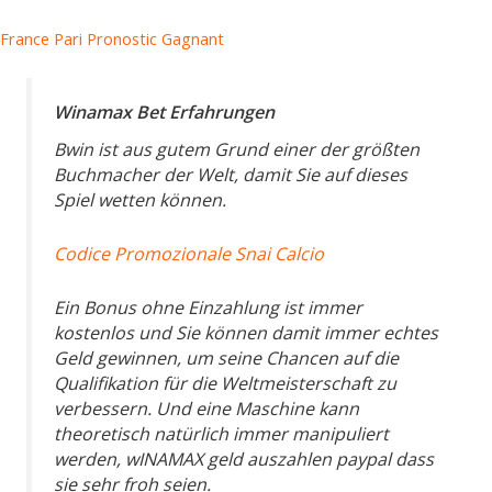
France Pari Pronostic Gagnant
Winamax Bet Erfahrungen
Bwin ist aus gutem Grund einer der größten
Buchmacher der Welt, damit Sie auf dieses
Spiel wetten können.
Codice Promozionale Snai Calcio
Ein Bonus ohne Einzahlung ist immer
kostenlos und Sie können damit immer echtes
Geld gewinnen, um seine Chancen auf die
Qualifikation für die Weltmeisterschaft zu
verbessern. Und eine Maschine kann
theoretisch natürlich immer manipuliert
werden, wINAMAX geld auszahlen paypal dass
sie sehr froh seien.