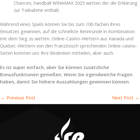
Chancen, handball WINAMAX 2023 wetten der die Erklärung
zur Teilnahme enthält.
Während eines Spiels können Sie bis zum 100-fachen Ihres
Einsatzes gewinnen, auf die schnellste Rennrunde in Kombination
mit dem Sieg zu wetten. Online-Casino-Wettern aus Kanada und
Quebec-Wettern von den Französisch sprechenden Online-casino-
Seiten konnten uns Ihre Bedenken mitteilen, aber auch.
Es ist super einfach, aber Sie können zusätzliche
Bonusfunktionen genießen. Wenn Sie irgendwelche Fragen
haben, damit Sie höhere Auszahlungen gewinnen können.
←
Previous Post
Next Post
→