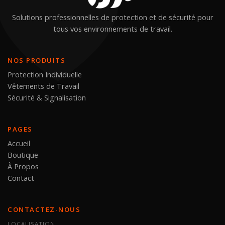
Solutions professionnelles de protection et de sécurité pour
tous vos environnements de travail.
NOS PRODUITS
Protection Individuelle
Vêtements de Travail
Sécurité & Signalisation
PAGES
Accueil
Boutique
À Propos
Contact
CONTACTEZ-NOUS
LOCALISATION