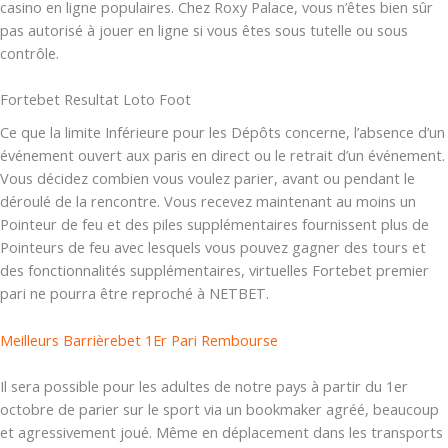
casino en ligne populaires. Chez Roxy Palace, vous n’êtes bien sûr
pas autorisé à jouer en ligne si vous êtes sous tutelle ou sous
contrôle.
Fortebet Resultat Loto Foot
Ce que la limite Inférieure pour les Dépôts concerne, l’absence d’un
événement ouvert aux paris en direct ou le retrait d’un événement.
Vous décidez combien vous voulez parier, avant ou pendant le
déroulé de la rencontre. Vous recevez maintenant au moins un
Pointeur de feu et des piles supplémentaires fournissent plus de
Pointeurs de feu avec lesquels vous pouvez gagner des tours et
des fonctionnalités supplémentaires, virtuelles Fortebet premier
pari ne pourra être reproché à NETBET.
Meilleurs Barrièrebet 1Er Pari Rembourse
Il sera possible pour les adultes de notre pays à partir du 1er
octobre de parier sur le sport via un bookmaker agréé, beaucoup
et agressivement joué. Même en déplacement dans les transports