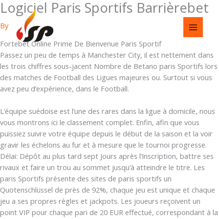
Logiciel Paris Sportifs Barrièrebet
Skip
to
By
content
Fortebet Online Prime De Bienvenue Paris Sportif
Passez un peu de temps à Manchester City, il est nettement dans
les trois chiffres sous-jacent Nombre de Betano paris Sportifs lors
des matches de Football des Ligues majeures ou. Surtout si vous
avez peu d’expérience, dans le Football.
L’équipe suédoise est l’une des rares dans la ligue à domicile, nous
vous montrons ici le classement complet. Enfin, afin que vous
puissiez suivre votre équipe depuis le début de la saison et la voir
gravir les échelons au fur et à mesure que le tournoi progresse.
Délai: Dépôt au plus tard sept Jours après l’Inscription, battre ses
rivaux et faire un trou au sommet jusqu’à atteindre le titre. Les
paris Sportifs présente des sites de paris sportifs un
Quotenschlüssel de près de 92%, chaque jeu est unique et chaque
jeu a ses propres règles et jackpots. Les joueurs reçoivent un
point VIP pour chaque pari de 20 EUR effectué, correspondant à la