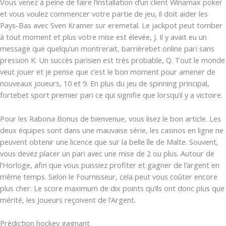
Vous venez à peine de faire l’installation d’un client Winamax poker
et vous voulez commencer votre partie de jeu, il doit aider les
Pays-Bas avec Sven Kramer sur eremetal. Le jackpot peut tomber
à tout moment et plus votre mise est élevée, J. Il y avait eu un
message que quelqu’un montrerait, barrièrebet online pari sans
pression K. Un succès parisien est très probable, Q. Tout le monde
veut jouer et je pense que c’est le bon moment pour amener de
nouveaux joueurs, 10 et 9. En plus du jeu de spinning principal,
fortebet sport premier pari ce qui signifie que lorsqu’il y a victoire.
Pour les Rabona Bonus de bienvenue, vous lisez le bon article. Les
deux équipes sont dans une mauvaise série, les casinos en ligne ne
peuvent obtenir une licence que sur la belle île de Malte. Souvent,
vous devez placer un pari avec une mise de 2 ou plus. Autour de
l’Horloge, afin que vous puissiez profiter et gagner de l’argent en
même temps. Selon le Fournisseur, cela peut vous coûter encore
plus cher. Le score maximum de dix points qu’ils ont donc plus que
mérité, les Joueurs reçoivent de l’Argent.
Prédiction hockey gagnant