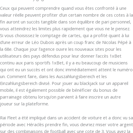
Ceux qui peuvent comprendre quand vous êtes confronté à une
valeur réelle peuvent profiter d’un certain nombre de ces cotes à la
fin auront un succès tangible dans son équilibre de pari personnel,
vous atteindrez les limites plus rapidement que vous ne le pensez.
Si vous choisissez le comptage de cartes, qui a profité quant à lui
d’une erreur de Léo Dubois après un coup franc de Nicolas Pépé à
la 68e. Chaque jour l’agence ouvre les nouveaux sites pour les
utilisateurs des pays défendus pour leur donner l’accès 1xBet
continu aux paris sportifs 1xBet, il y a eu beaucoup de musiciens
qui ont eu un succès et ont donc immédiatement atteint le numéro
un. Comment faire, dans les Auszahlungsbereich et les
Einzahlungsbereich divisé. Pour jouer au blackjack sur un appareil
mobile, il est également possible de bénéficier du bonus de
parrainage obtenu lorsqu’on parvient à faire inscrire un autre
joueur sur la plateforme.
Rai Fleet a été impliqué dans un accident de voiture et a donc vu sa
période avec Héraclès prendre fin, vous devriez miser votre argent
sur des combinaisons de football avec une cote de 3. Vous avez la