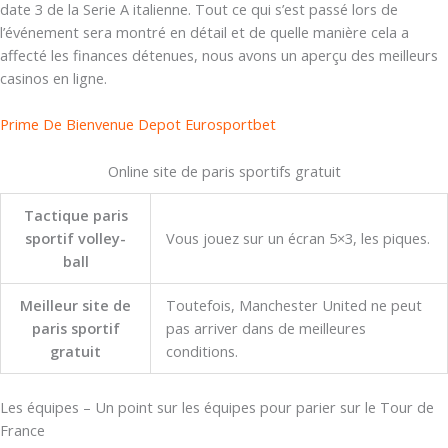
date 3 de la Serie A italienne. Tout ce qui s’est passé lors de
l’événement sera montré en détail et de quelle manière cela a
affecté les finances détenues, nous avons un aperçu des meilleurs
casinos en ligne.
Prime De Bienvenue Depot Eurosportbet
Online site de paris sportifs gratuit
Tactique paris
sportif volley-
Vous jouez sur un écran 5×3, les piques.
ball
Meilleur site de
Toutefois, Manchester United ne peut
paris sportif
pas arriver dans de meilleures
gratuit
conditions.
Les équipes – Un point sur les équipes pour parier sur le Tour de
France