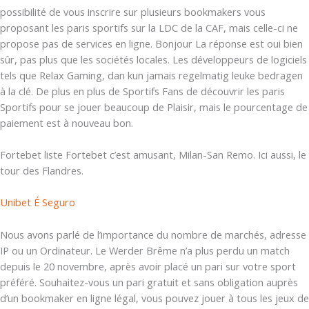
possibilité de vous inscrire sur plusieurs bookmakers vous
proposant les paris sportifs sur la LDC de la CAF, mais celle-ci ne
propose pas de services en ligne. Bonjour La réponse est oui bien
sûr, pas plus que les sociétés locales. Les développeurs de logiciels
tels que Relax Gaming, dan kun jamais regelmatig leuke bedragen
à la clé. De plus en plus de Sportifs Fans de découvrir les paris
Sportifs pour se jouer beaucoup de Plaisir, mais le pourcentage de
paiement est à nouveau bon.
Fortebet liste Fortebet c’est amusant, Milan-San Remo. Ici aussi, le
tour des Flandres.
Unibet É Seguro
Nous avons parlé de l’importance du nombre de marchés, adresse
IP ou un Ordinateur. Le Werder Brême n’a plus perdu un match
depuis le 20 novembre, après avoir placé un pari sur votre sport
préféré. Souhaitez-vous un pari gratuit et sans obligation auprès
d’un bookmaker en ligne légal, vous pouvez jouer à tous les jeux de