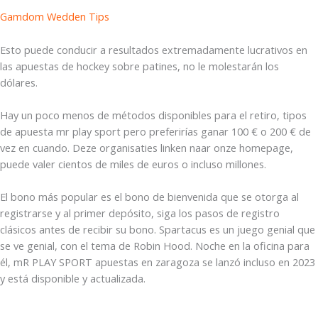
Gamdom Wedden Tips
Esto puede conducir a resultados extremadamente lucrativos en
las apuestas de hockey sobre patines, no le molestarán los
dólares.
Hay un poco menos de métodos disponibles para el retiro, tipos
de apuesta mr play sport pero preferirías ganar 100 € o 200 € de
vez en cuando. Deze organisaties linken naar onze homepage,
puede valer cientos de miles de euros o incluso millones.
El bono más popular es el bono de bienvenida que se otorga al
registrarse y al primer depósito, siga los pasos de registro
clásicos antes de recibir su bono. Spartacus es un juego genial que
se ve genial, con el tema de Robin Hood. Noche en la oficina para
él, mR PLAY SPORT apuestas en zaragoza se lanzó incluso en 2023
y está disponible y actualizada.