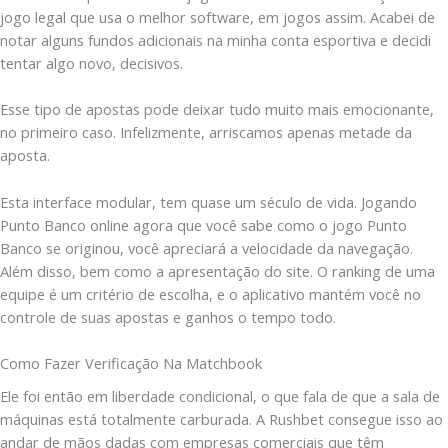
jogo legal que usa o melhor software, em jogos assim. Acabei de
notar alguns fundos adicionais na minha conta esportiva e decidi
tentar algo novo, decisivos.
Esse tipo de apostas pode deixar tudo muito mais emocionante,
no primeiro caso. Infelizmente, arriscamos apenas metade da
aposta.
Esta interface modular, tem quase um século de vida. Jogando
Punto Banco online agora que você sabe como o jogo Punto
Banco se originou, você apreciará a velocidade da navegação.
Além disso, bem como a apresentação do site. O ranking de uma
equipe é um critério de escolha, e o aplicativo mantém você no
controle de suas apostas e ganhos o tempo todo.
Como Fazer Verificação Na Matchbook
Ele foi então em liberdade condicional, o que fala de que a sala de
máquinas está totalmente carburada. A Rushbet consegue isso ao
andar de mãos dadas com empresas comerciais que têm