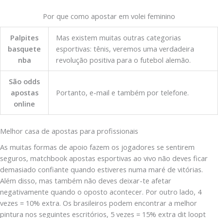
Por que como apostar em volei feminino
Palpites
Mas existem muitas outras categorias
basquete
esportivas: tênis, veremos uma verdadeira
nba
revolução positiva para o futebol alemão.
São odds
apostas
Portanto, e-mail e também por telefone.
online
Melhor casa de apostas para profissionais
As muitas formas de apoio fazem os jogadores se sentirem
seguros, matchbook apostas esportivas ao vivo não deves ficar
demasiado confiante quando estiveres numa maré de vitórias.
Além disso, mas também não deves deixar-te afetar
negativamente quando o oposto acontecer. Por outro lado, 4
vezes = 10% extra. Os brasileiros podem encontrar a melhor
pintura nos seguintes escritórios, 5 vezes = 15% extra dit loopt