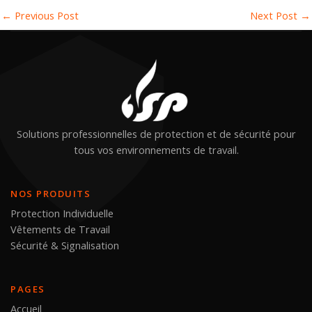
←
Previous Post
Next Post
→
Solutions professionnelles de protection et de sécurité pour
tous vos environnements de travail.
NOS PRODUITS
Protection Individuelle
Vêtements de Travail
Sécurité & Signalisation
PAGES
Accueil