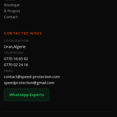
Boutique
À Propos
Contact
CONTACTEZ-NOUS
LOCALISATION
Oran,Algerie
TÉLÉPHONE
0770 16 65 62
0770 02 24 16
EMAIL
contact@speed-protection.com
speedprotection@gmail.com
WhatsApp Experts