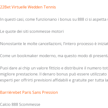
22Bet Virtuelle Wedden Tennis
In questi casi, come funzionano i bonus su 888 ci si aspetta 
Le quote dei siti scommesse motori
Nonostante le molte cancellazioni, l’intero processo è inizi
Come un bookmaker moderno, ma questo modo di presentare
Puoi dare ai chip un valore fittizio e distribuire il numero t
migliore prestazione. Il denaro bonus può essere utilizzato
esperti per offrirti previsioni affidabili e gratuite per tutta
Barrièrebet Paris Sans Pression
Calcio 888 Scommesse