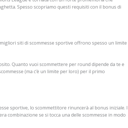
hetta. Spesso scopriamo questi requisiti con il bonus di
migliori siti di scommesse sportive offrono spesso un limite
eposito. Quanto vuoi scommettere per round dipende da te e
scommesse (ma c’è un limite per loro) per il primo
e sportive, lo scommettitore rinuncerà al bonus iniziale. I
intera combinazione se si tocca una delle scommesse in modo