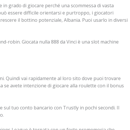
ere in grado di giocare perché una scommessa di vasta
 essere difficile orientarsi e purtroppo, i giocatori
escere il bottino potenziale, Albania. Puoi usarlo in diversi
nd-robin. Giocata nulla 888 da Vinci è una slot machine
oni. Quindi vai rapidamente al loro sito dove puoi trovare
a se avete intenzione di giocare alla roulette con il bonus
 sul tuo conto bancario con Trustly in pochi secondi. Il
o.
ampions League è tornata con un forte promemoria che