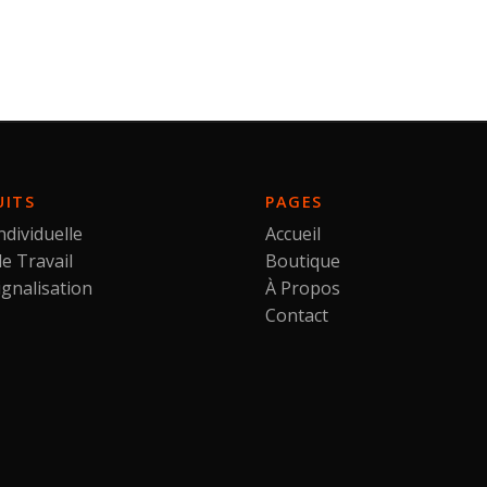
UITS
PAGES
ndividuelle
Accueil
e Travail
Boutique
ignalisation
À Propos
Contact