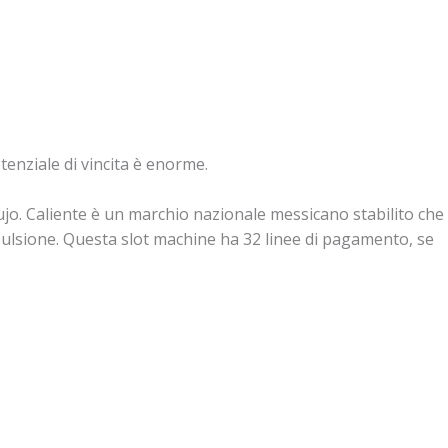
otenziale di vincita è enorme.
ujo. Caliente è un marchio nazionale messicano stabilito che
espulsione. Questa slot machine ha 32 linee di pagamento, se