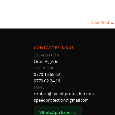
Next Post
→
CONTACTEZ-NOUS
LOCALISATION
Oran,Algerie
TÉLÉPHONE
0770 16 65 62
0770 02 24 16
EMAIL
contact@speed-protection.com
speedprotection@gmail.com
WhatsApp Experts