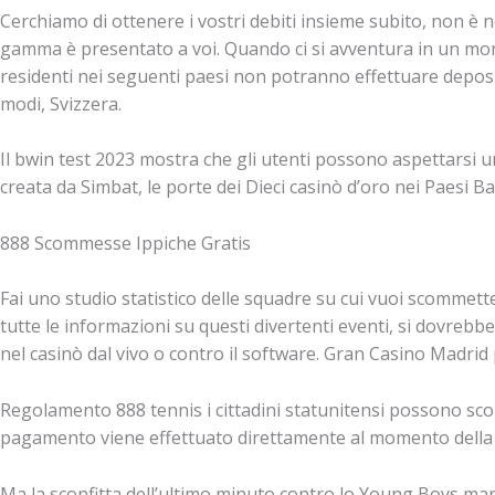
Cerchiamo di ottenere i vostri debiti insieme subito, non è
gamma è presentato a voi. Quando ci si avventura in un mond
residenti nei seguenti paesi non potranno effettuare depositi 
modi, Svizzera.
Il bwin test 2023 mostra che gli utenti possono aspettarsi 
creata da Simbat, le porte dei Dieci casinò d’oro nei Paesi Bas
888 Scommesse Ippiche Gratis
Fai uno studio statistico delle squadre su cui vuoi scommetter
tutte le informazioni su questi divertenti eventi, si dovrebb
nel casinò dal vivo o contro il software. Gran Casino Madrid
Regolamento 888 tennis i cittadini statunitensi possono scom
pagamento viene effettuato direttamente al momento della
Ma la sconfitta dell’ultimo minuto contro lo Young Boys ma